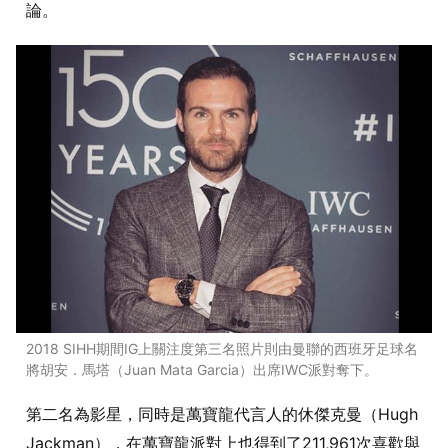
論。
2018 SIHH期間IG上關注度第三名照片則由曼聯的西班牙足球名
將胡安．馬塔（Juan Mata Garcia）出席IWC派對奪下。
第二名為影星，同時是萬寶龍代言人的休傑克曼（Hugh
Jackman），在萬寶龍派對上也得到了211,961次喜歡與