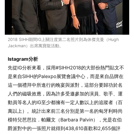
2018 SIHH期間IG上關注度第二名照片則為休傑克曼（Hugh
Jackman）出席萬寶龍活動。
Istagram分析
先從IG分析來看，採用#SIHH2018的大部份熱門貼文不
是來自SIHH的Palexpo展覽會議中心，而是來自品牌在
這一個禮拜中所進行的晚宴與派對，這部分要歸功於名
人們的磁吸效應，因為許多受邀參加的演員、歌手、運
動員等名人的IG至少都擁有一定人數以上的追蹤者（百
萬以上）。統計出來前三名分別是第一名的匈牙利時尚
模特兒芭芭拉．帕爾文（Barbara Palvin），光是在伯
爵派對中的一張照片就得到438,610喜歡和2,655個評