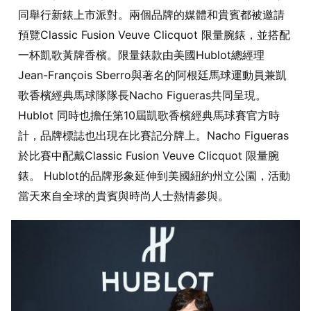
同舉行新錶上市派對。兩個品牌的媒體和貴賓都被邀請
預覽
Classic Fusion Veuve Clicquot
限量腕錶，並搭配
一杯凱歌黃牌香檳。限量錶款由美國
Hublot
總經理
Jean-François Sberro
與著名的阿根廷馬球運動員兼凱
歌香檳經典馬球隊隊長
Nacho Figueras
共同呈現。
Hublot
同時也擔任第
10
屆凱歌香檳經典馬球賽官方時
計，品牌標誌也出現在比賽記分牌上。
Nacho Figueras
於比賽中配戴
Classic Fusion Veuve Clicquot
限量腕
錶。
Hublot
的品牌形象延伸到美國紐約州立公園，活動
當天來自全球的貴賓與時尚人士熱情參與。