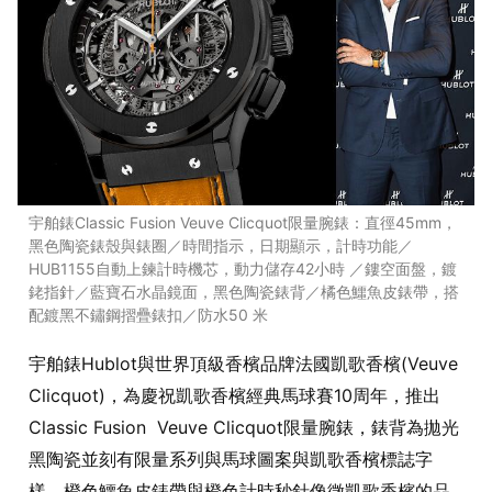
宇舶錶Classic Fusion Veuve Clicquot限量腕錶：直徑45mm，
黑色陶瓷錶殼與錶圈／時間指示，日期顯示，計時功能／
HUB1155自動上鍊計時機芯，動力儲存42小時 ／鏤空面盤，鍍
銠指針／藍寶石水晶鏡面，黑色陶瓷錶背／橘色鱷魚皮錶帶，搭
配鍍黑不鏽鋼摺疊錶扣／防水50 米
宇舶錶Hublot與世界頂級香檳品牌法國凱歌香檳(Veuve
Clicquot)，為慶祝凱歌香檳經典馬球賽10周年，推出
Classic Fusion Veuve Clicquot限量腕錶，錶背為拋光
黑陶瓷並刻有限量系列與馬球圖案與凱歌香檳標誌字
樣，橙色鱷魚皮錶帶與橙色計時秒針像徵凱歌香檳的品