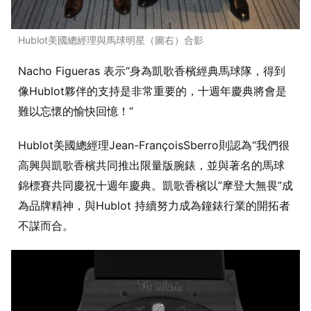
Hublot美國總經理與馬球明星（圖右）合影
Nacho Figueras
表示“身為凱歌香檳經典馬球隊，得到
像
Hublot
夥伴的支持是非常重要的，十週年慶典將會是
難以忘懷的愉快回憶！“
Hublot
美國總經理
Jean-FrançoisSberro
則認為“我們很
高興與凱歌香檳共同推出限量版腕錶，並與著名的馬球
錦標賽共同慶祝十週年慶典。凱歌香檳以
”
摩登大無畏
”
成
為品牌精神，與
Hublot
持續努力成為鐘錶行業的開拓者
不謀而合。